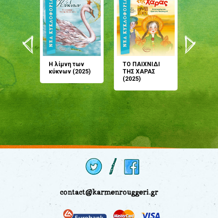
άνη
Η λίμνη των
ΤΟ ΠΑΙΧΝΙΔΙ
Έρχεσαι
άζουσες
κύκνων (2025)
ΤΗΣ ΧΑΡΑΣ
μου; Τ
αμύθι
(2025)
παραμύ
παραμύ
(2024)
contact@karmenrouggeri.gr