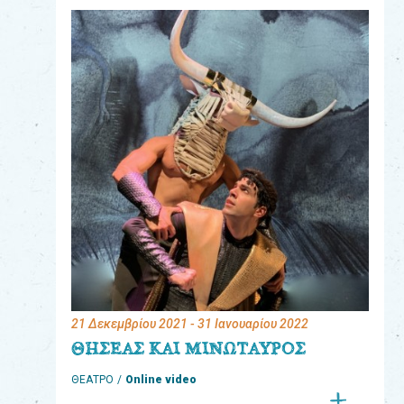
eshop
0
Βιβλία
Εκπαιδευτικά
Παιχνίδια
Παρακολούθηση
παραγγελίας
Έχετε
κωδικό
για
21 Δεκεμβρίου 2021
- 31 Ιανουαρίου 2022
download
ΘΗΣΕΑΣ ΚΑΙ ΜΙΝΩΤΑΥΡΟΣ
μουσικής;
ΘΕΑΤΡΟ
Online video