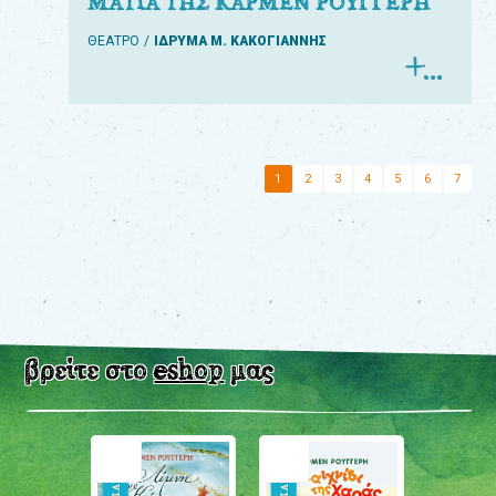
ΜΑΤΙΑ ΤΗΣ ΚΑΡΜΕΝ ΡΟΥΓΓΕΡΗ
ΘΕΑΤΡΟ
ΙΔΡΥΜΑ Μ. ΚΑΚΟΓΙΑΝΝΗΣ
1
2
3
4
5
6
7
βρείτε στο
eshop
μας