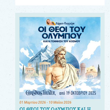
Για
τους:
γονείς
εκπαιδευτικούς
&
συλλόγους
παραγωγούς
&
συνεργάτες
01 Μαρτίου 2026
- 10 Μαΐου 2026
ΟΙ ΘΕΟΙ ΤΟΥ ΟΛΥΜΠΟΥ ΚΑΙ Η