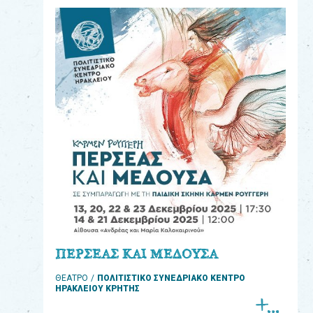
eshop
0
Βιβλία
Εκπαιδευτικά
Παιχνίδια
Παρακολούθηση
παραγγελίας
Έχετε
κωδικό
για
ΠΕΡΣΕΑΣ ΚΑΙ ΜΕΔΟΥΣΑ
download
ΘΕΑΤΡΟ
ΠΟΛΙΤΙΣΤΙΚΟ ΣΥΝΕΔΡΙΑΚΟ ΚΕΝΤΡΟ
μουσικής;
ΗΡΑΚΛΕΙΟΥ ΚΡΗΤΗΣ