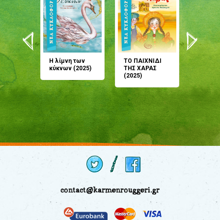
άνη
Η λίμνη των
ΤΟ ΠΑΙΧΝΙΔΙ
Έρχεσαι
άζουσες
κύκνων (2025)
ΤΗΣ ΧΑΡΑΣ
μου; Τ
αμύθι
(2025)
παραμύ
παραμύ
(2024)
contact@karmenrouggeri.gr