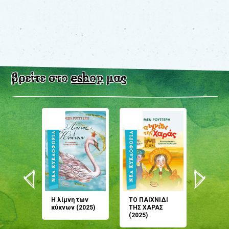
βρείτε στο
eshop
μας
άνη
Η λίμνη των
ΤΟ ΠΑΙΧΝΙΔΙ
Έρχεσαι
άζουσες
κύκνων (2025)
ΤΗΣ ΧΑΡΑΣ
μου; Τ
αμύθι
(2025)
παραμύ
παραμύ