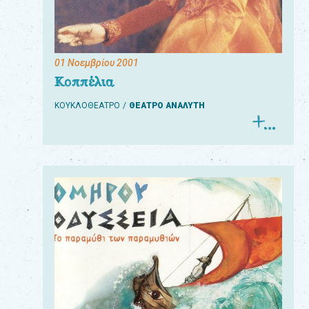
01 Νοεμβρίου 2001
Για
Κοππέλια
τους:
ΚΟΥΚΛΟΘΕΑΤΡΟ
ΘΕΑΤΡΟ ΑΝΑΛΥΤΗ
γονείς
εκπαιδευτικούς
&
συλλόγους
παραγωγούς
&
συνεργάτες