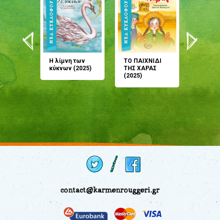
άνη
Η λίμνη των
ΤΟ ΠΑΙΧΝΙΔΙ
Έρχεσαι
άζουσες
κύκνων (2025)
ΤΗΣ ΧΑΡΑΣ
μου; Τ
αμύθι
(2025)
παραμύ
παραμύ
(2024)
contact@karmenrouggeri.gr