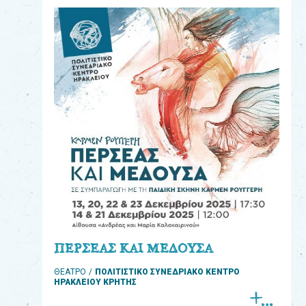
eshop
0
Βιβλία
Εκπαιδευτικά
Παιχνίδια
Παρακολούθηση
παραγγελίας
Έχετε
κωδικό
για
ΠΕΡΣΕΑΣ ΚΑΙ ΜΕΔΟΥΣΑ
download
ΘΕΑΤΡΟ
ΠΟΛΙΤΙΣΤΙΚΟ ΣΥΝΕΔΡΙΑΚΟ ΚΕΝΤΡΟ
μουσικής;
ΗΡΑΚΛΕΙΟΥ ΚΡΗΤΗΣ