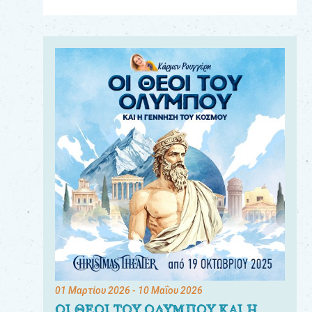
Για
τους:
γονείς
εκπαιδευτικούς
&
συλλόγους
παραγωγούς
&
συνεργάτες
01 Μαρτίου 2026
- 10 Μαΐου 2026
ΟΙ ΘΕΟΙ ΤΟΥ ΟΛΥΜΠΟΥ ΚΑΙ Η