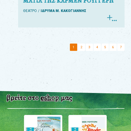
ΜΑΤΙΑ ΤΗΣ ΚΑΡΜΕΝ ΡΟΥΓΓΕΡΗ
ΘΕΑΤΡΟ
ΙΔΡΥΜΑ Μ. ΚΑΚΟΓΙΑΝΝΗΣ
1
2
3
4
5
6
7
βρείτε στο
eshop
μας