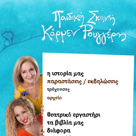
η ιστορία μας
η
παραστάσεις / εκδηλώσεις
ιστορία
μας
τρέχουσες
παραστάσεις
αρχείο
/
εκδηλώσεις
θεατρικό εργαστήρι
τρέχουσες
τα βιβλία μας
διάφορα
αρχείο