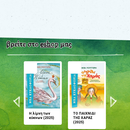
βρείτε στο
eshop
μας
άνη
Η λίμνη των
ΤΟ ΠΑΙΧΝΙΔΙ
Έρχεσαι
άζουσες
κύκνων (2025)
ΤΗΣ ΧΑΡΑΣ
μου; Τ
αμύθι
(2025)
παραμύ
παραμύ