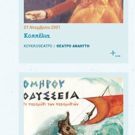
01 Νοεμβρίου 2001
Για
Κοππέλια
τους:
ΚΟΥΚΛΟΘΕΑΤΡΟ
ΘΕΑΤΡΟ ΑΝΑΛΥΤΗ
γονείς
εκπαιδευτικούς
&
συλλόγους
παραγωγούς
&
συνεργάτες