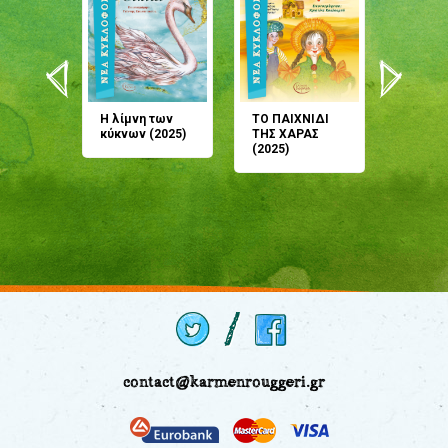
άνη
Η λίμνη των
ΤΟ ΠΑΙΧΝΙΔΙ
Έρχεσαι
άζουσες
κύκνων (2025)
ΤΗΣ ΧΑΡΑΣ
μου; Τ
αμύθι
(2025)
παραμύ
παραμύ
(2024)
contact@karmenrouggeri.gr