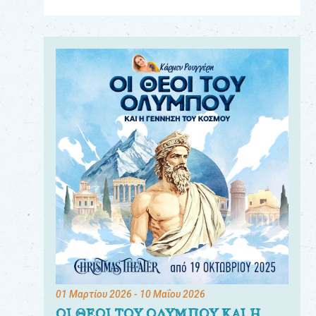
Για
τους:
γονείς
εκπαιδευτικούς
&
συλλόγους
παραγωγούς
&
συνεργάτες
01 Μαρτίου 2026
- 10 Μαΐου 2026
ΟΙ ΘΕΟΙ ΤΟΥ ΟΛΥΜΠΟΥ ΚΑΙ Η