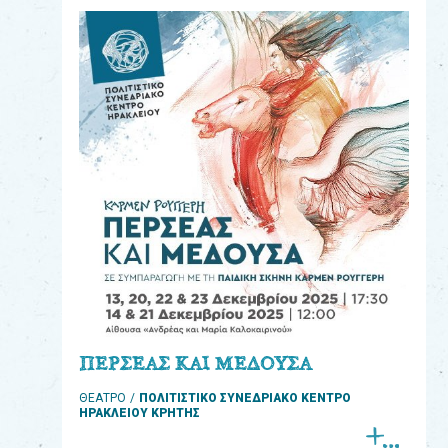
eshop
0
Βιβλία
Εκπαιδευτικά
Παιχνίδια
Παρακολούθηση
παραγγελίας
Έχετε
κωδικό
για
ΠΕΡΣΕΑΣ ΚΑΙ ΜΕΔΟΥΣΑ
download
ΘΕΑΤΡΟ
ΠΟΛΙΤΙΣΤΙΚΟ ΣΥΝΕΔΡΙΑΚΟ ΚΕΝΤΡΟ
μουσικής;
ΗΡΑΚΛΕΙΟΥ ΚΡΗΤΗΣ