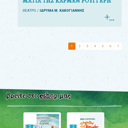
ΜΑΤΙΑ ΤΗΣ ΚΑΡΜΕΝ ΡΟΥΓΓΕΡΗ
ΘΕΑΤΡΟ
ΙΔΡΥΜΑ Μ. ΚΑΚΟΓΙΑΝΝΗΣ
1
2
3
4
5
6
7
βρείτε στο
eshop
μας