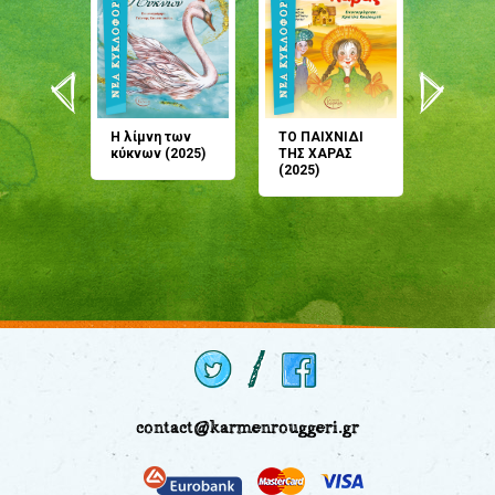
άνη
Η λίμνη των
ΤΟ ΠΑΙΧΝΙΔΙ
Έρχεσαι
άζουσες
κύκνων (2025)
ΤΗΣ ΧΑΡΑΣ
μου; Τ
αμύθι
(2025)
παραμύ
παραμύ
(2024)
contact@karmenrouggeri.gr