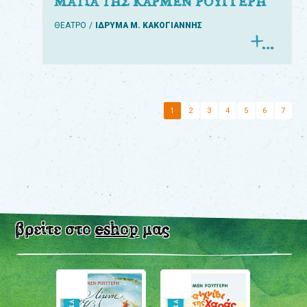
ΜΑΤΙΑ ΤΗΣ ΚΑΡΜΕΝ ΡΟΥΓΓΕΡΗ
ΘΕΑΤΡΟ
ΙΔΡΥΜΑ Μ. ΚΑΚΟΓΙΑΝΝΗΣ
1
2
3
4
5
6
7
βρείτε στο
eshop
μας