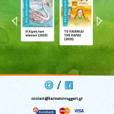
άνη
Η λίμνη των
ΤΟ ΠΑΙΧΝΙΔΙ
Έρχεσαι
άζουσες
κύκνων (2025)
ΤΗΣ ΧΑΡΑΣ
μου; Τ
αμύθι
(2025)
παραμύ
παραμύ
(2024)
contact@karmenrouggeri.gr