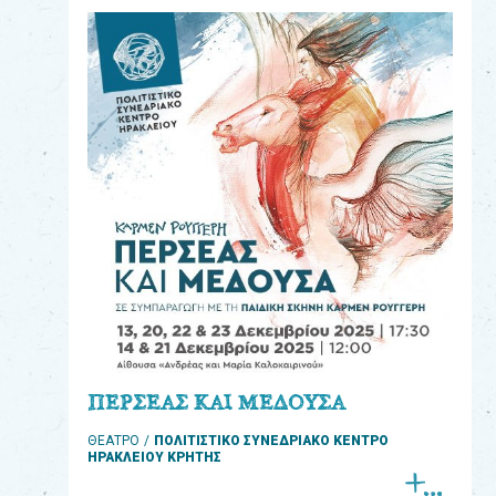
eshop
0
Βιβλία
Εκπαιδευτικά
Παιχνίδια
Παρακολούθηση
παραγγελίας
Έχετε
κωδικό
για
ΠΕΡΣΕΑΣ ΚΑΙ ΜΕΔΟΥΣΑ
download
ΘΕΑΤΡΟ
ΠΟΛΙΤΙΣΤΙΚΟ ΣΥΝΕΔΡΙΑΚΟ ΚΕΝΤΡΟ
μουσικής;
ΗΡΑΚΛΕΙΟΥ ΚΡΗΤΗΣ