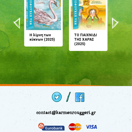
άνη
Η λίμνη των
ΤΟ ΠΑΙΧΝΙΔΙ
Έρχεσαι
άζουσες
κύκνων (2025)
ΤΗΣ ΧΑΡΑΣ
μου; Τ
αμύθι
(2025)
παραμύ
παραμύ
(2024)
contact@karmenrouggeri.gr