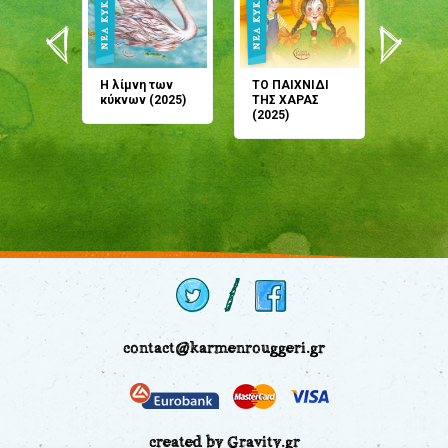
άνη
Η λίμνη των
ΤΟ ΠΑΙΧΝΙΔΙ
Έρχεσαι
άζουσες
κύκνων (2025)
ΤΗΣ ΧΑΡΑΣ
μου; Τ
αμύθι
(2025)
παραμύ
παραμύ
(2024)
contact@karmenrouggeri.gr
created by Gravity.gr