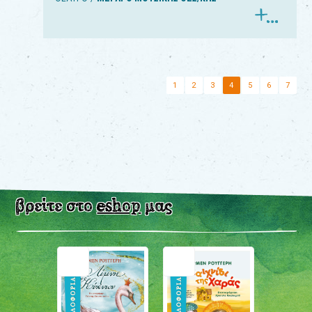
1
2
3
4
5
6
7
βρείτε στο
eshop
μας