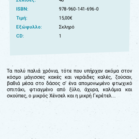
Για
ISBN:
978-960-141-696-0
τους:
Τιμή:
15,00€
γονείς
Εξώφυλλο:
Σκληρό
εκπαιδευτικούς
CD:
1
&
συλλόγους
παραγωγούς
&
συνεργάτες
Τα πολύ παλιά χρόνια, τότε που υπήρχαν ακόμα στον
κόσμο μάγισσες κακές και νεράιδες καλές, ζούσαν,
βαθιά μέσα στο δάσος σ’ ένα απομονωμένο φτωχικό
σπιτάκι, φτιαγμένο από ξύλο, άχυρα, καλάμια και
σκούπες, ο μικρός Χένσελ και η μικρή Γκρέτελ….