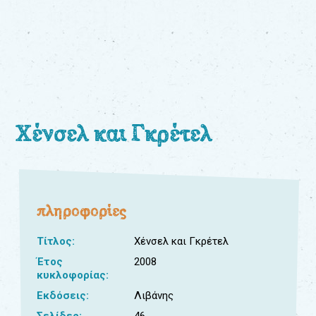
0
Βιβλία
Εκπαιδευτικά
Παιχνίδια
Παρακολούθηση
παραγγελίας
Χένσελ και Γκρέτελ
Έχετε
κωδικό
για
πληροφορίες
download
μουσικής;
Τίτλος:
Χένσελ και Γκρέτελ
Έτος
2008
κυκλοφορίας:
Εκδόσεις:
Λιβάνης
Σελίδες:
46