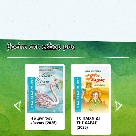
βρείτε στο
eshop
μας
άνη
Η λίμνη των
ΤΟ ΠΑΙΧΝΙΔΙ
Έρχεσαι
άζουσες
κύκνων (2025)
ΤΗΣ ΧΑΡΑΣ
μου; Τ
αμύθι
(2025)
παραμύ
παραμύ