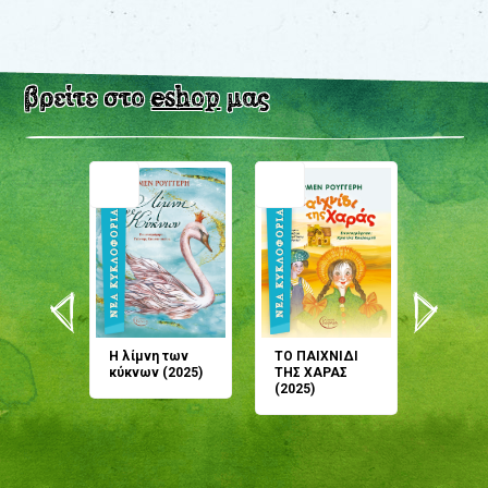
βρείτε στο
eshop
μας
άνη
Η λίμνη των
ΤΟ ΠΑΙΧΝΙΔΙ
Έρχεσαι
άζουσες
κύκνων (2025)
ΤΗΣ ΧΑΡΑΣ
μου; Τ
αμύθι
(2025)
παραμύ
παραμύ
(2024)