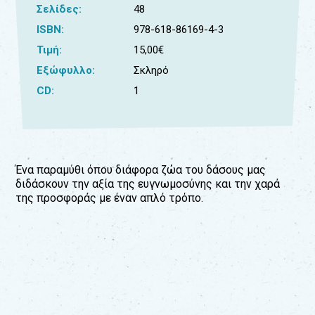
Σελίδες:
48
Για
ISBN:
978-618-86169-4-3
τους:
Τιμή:
15,00€
γονείς
Εξώφυλλο:
Σκληρό
εκπαιδευτικούς
CD:
1
&
συλλόγους
παραγωγούς
&
συνεργάτες
Ένα παραμύθι όπου διάφορα ζώα του δάσους μας
διδάσκουν την αξία της ευγνωμοσύνης και την χαρά
της προσφοράς με έναν απλό τρόπο.