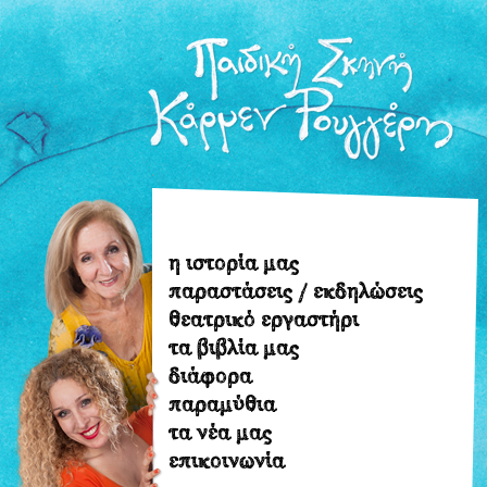
η ιστορία μας
η
παραστάσεις / εκδηλώσεις
ιστορία
θεατρικό εργαστήρι
μας
τα βιβλία μας
παραστάσεις
διάφορα
/
παραμύθια
εκδηλώσεις
τα νέα μας
θεατρικό
επικοινωνία
εργαστήρι