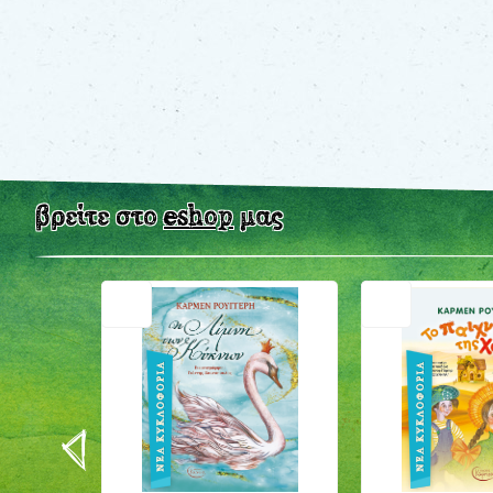
βρείτε στο
eshop
μας