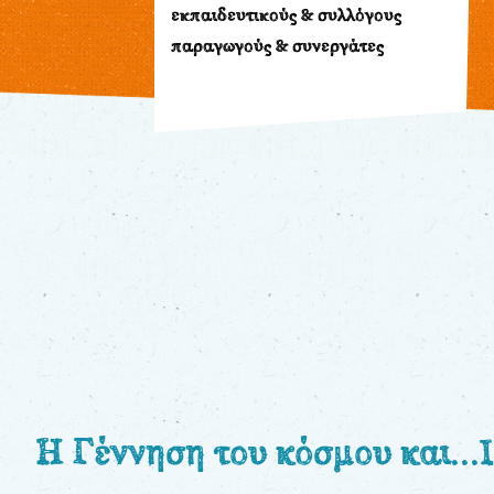
εκπαιδευτικούς & συλλόγους
Παρακολούθηση
παραγωγούς & συνεργάτες
παραγγελίας
Έχετε
κωδικό
για
download
μουσικής;
Για
τους:
Η Γέννηση του κόσμου και...
γονείς