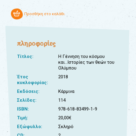
Προσθήκη στο καλάθι
πληροφορίες
Τίτλος:
Η Γέννηση του κόσμου
και...Ιστορίες των θεών του
Ολύμπου
Έτος
2018
κυκλοφορίας:
Εκδόσεις:
Κάρμινα
Σελίδες:
114
ISBN:
978-618-83499-1-9
Τιμή:
20,00€
Εξώφυλλο:
Σκληρό
CD:
2