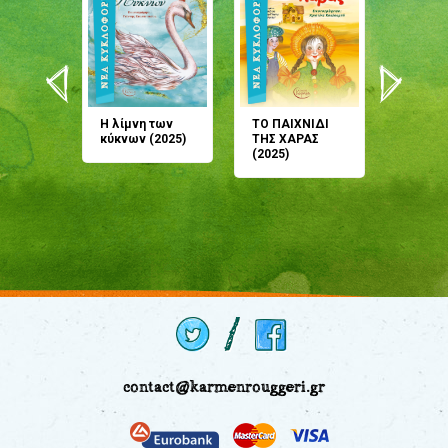
άνη
Η λίμνη των
ΤΟ ΠΑΙΧΝΙΔΙ
Έρχεσαι
άζουσες
κύκνων (2025)
ΤΗΣ ΧΑΡΑΣ
μου; Τ
αμύθι
(2025)
παραμύ
παραμύ
(2024)
contact@karmenrouggeri.gr