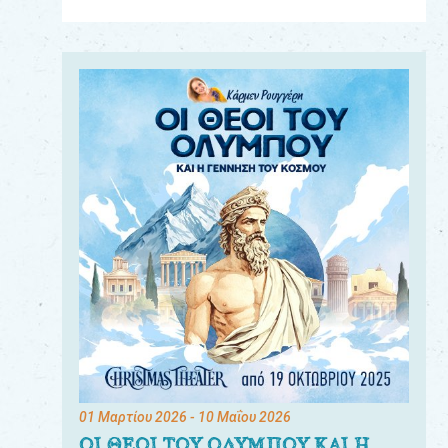
Για
τους:
γονείς
εκπαιδευτικούς
&
συλλόγους
παραγωγούς
&
συνεργάτες
01 Μαρτίου 2026
- 10 Μαΐου 2026
ΟΙ ΘΕΟΙ ΤΟΥ ΟΛΥΜΠΟΥ ΚΑΙ Η