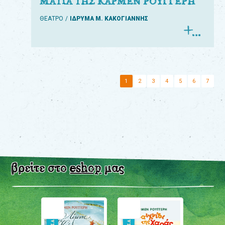
ΜΑΤΙΑ ΤΗΣ ΚΑΡΜΕΝ ΡΟΥΓΓΕΡΗ
ΘΕΑΤΡΟ
ΙΔΡΥΜΑ Μ. ΚΑΚΟΓΙΑΝΝΗΣ
1
2
3
4
5
6
7
βρείτε στο
eshop
μας