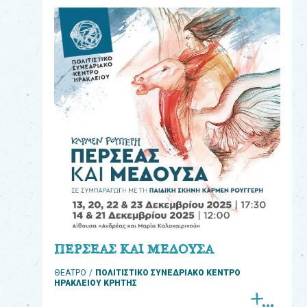
eshop
0
Βιβλία
Εκπαιδευτικά
Παιχνίδια
Παρακολούθηση
παραγγελίας
Έχετε
κωδικό
για
ΠΕΡΣΕΑΣ ΚΑΙ ΜΕΔΟΥΣΑ
download
ΘΕΑΤΡΟ
ΠΟΛΙΤΙΣΤΙΚΟ ΣΥΝΕΔΡΙΑΚΟ ΚΕΝΤΡΟ
μουσικής;
ΗΡΑΚΛΕΙΟΥ ΚΡΗΤΗΣ