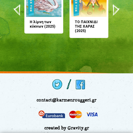
άνη
Η λίμνη των
ΤΟ ΠΑΙΧΝΙΔΙ
Έρχεσαι
άζουσες
κύκνων (2025)
ΤΗΣ ΧΑΡΑΣ
μου; Τ
αμύθι
(2025)
παραμύ
παραμύ
(2024)
contact@karmenrouggeri.gr
created by Gravity.gr