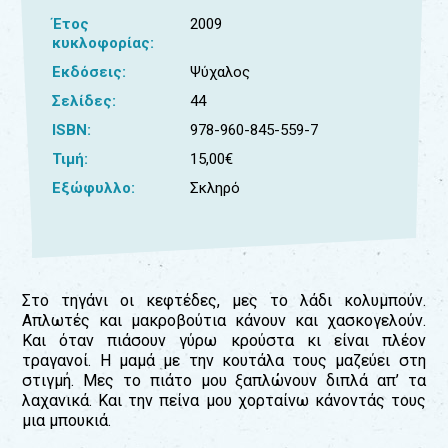
Έτος
2009
Για
κυκλοφορίας:
τους:
Εκδόσεις:
Ψύχαλος
γονείς
Σελίδες:
44
εκπαιδευτικούς
ISBN:
978-960-845-559-7
&
συλλόγους
Τιμή:
15,00€
παραγωγούς
Εξώφυλλο:
Σκληρό
&
συνεργάτες
Στο τηγάνι οι κεφτέδες, μες το λάδι κολυμπούν.
Απλωτές και μακροβούτια κάνουν και χασκογελούν.
Και όταν πιάσουν γύρω κρούστα κι είναι πλέον
τραγανοί. Η μαμά με την κουτάλα τους μαζεύει στη
στιγμή. Μες το πιάτο μου ξαπλώνουν διπλά απ’ τα
λαχανικά. Και την πείνα μου χορταίνω κάνοντάς τους
μια μπουκιά.