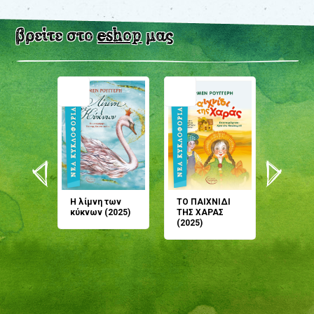
βρείτε στο
eshop
μας
άνη
Η λίμνη των
ΤΟ ΠΑΙΧΝΙΔΙ
Έρχεσαι
άζουσες
κύκνων (2025)
ΤΗΣ ΧΑΡΑΣ
μου; Τ
αμύθι
(2025)
παραμύ
παραμύ
(2024)