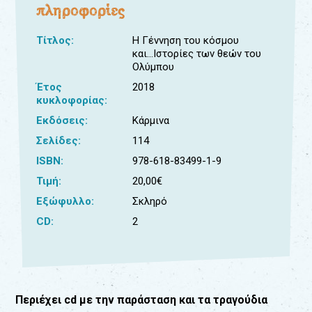
πληροφορίες
Για
τους:
Τίτλος:
Η Γέννηση του κόσμου
και...Ιστορίες των θεών του
γονείς
Ολύμπου
εκπαιδευτικούς
Έτος
2018
&
κυκλοφορίας:
συλλόγους
Εκδόσεις:
Κάρμινα
παραγωγούς
&
Σελίδες:
114
συνεργάτες
ISBN:
978-618-83499-1-9
Τιμή:
20,00€
Εξώφυλλο:
Σκληρό
CD:
2
Περιέχει cd με την παράσταση και τα τραγούδια