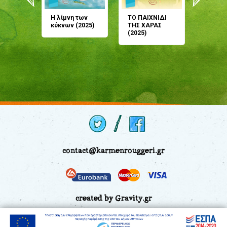
άνη
Η λίμνη των
ΤΟ ΠΑΙΧΝΙΔΙ
Έρχεσαι
άζουσες
κύκνων (2025)
ΤΗΣ ΧΑΡΑΣ
μου; Τ
αμύθι
(2025)
παραμύ
παραμύ
(2024)
contact@karmenrouggeri.gr
created by Gravity.gr