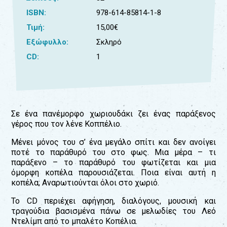
ISBN:
978-614-85814-1-8
Για
τους:
Τιμή:
15,00€
Εξώφυλλο:
Σκληρό
γονείς
εκπαιδευτικούς
CD:
1
&
συλλόγους
παραγωγούς
&
συνεργάτες
Σε ένα πανέμορφο χωριουδάκι ζει ένας παράξενος
γέρος που τον λένε Κοππέλιο.
Μένει μόνος του σ’ ένα μεγάλο σπίτι και δεν ανοίγει
ποτέ το παράθυρό του στο φως. Μια μέρα – τι
παράξενο – το παράθυρό του φωτίζεται και μια
όμορφη κοπέλα παρουσιάζεται. Ποια είναι αυτή η
κοπέλα; Αναρωτιούνται όλοι στο χωριό.
Το CD περιέχει αφήγηση, διαλόγους, μουσική και
τραγούδια βασισμένα πάνω σε μελωδίες του Λεό
Ντελίμπ από το μπαλέτο Κοπέλια.