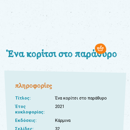
0
Βιβλία
Εκπαιδευτικά
Παιχνίδια
Παρακολούθηση
παραγγελίας
Ένα κορίτσι στο παράθυρο
Έχετε
κωδικό
για
πληροφορίες
download
μουσικής;
Τίτλος:
Ένα κορίτσι στο παράθυρο
Έτος
2021
κυκλοφορίας:
Εκδόσεις:
Κάρμινα
Σελίδες:
32