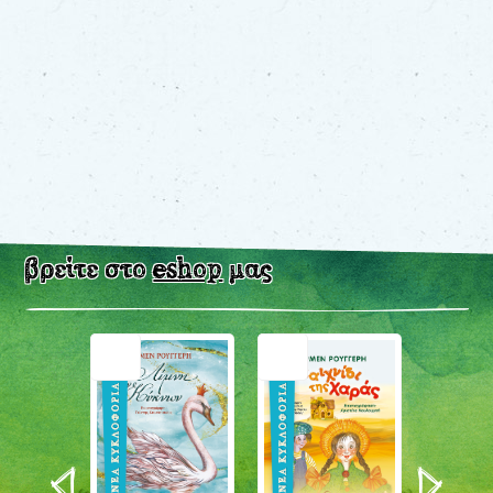
βρείτε στο
eshop
μας