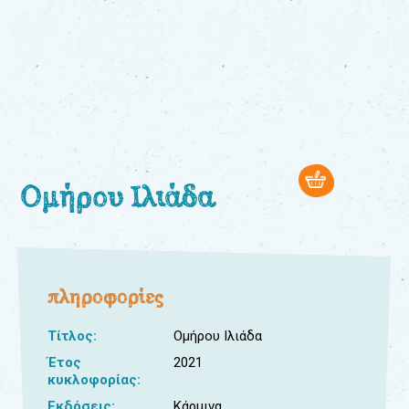
0
Βιβλία
Εκπαιδευτικά
Παιχνίδια
Παρακολούθηση
παραγγελίας
Ομήρου Ιλιάδα
Έχετε
κωδικό
για
download
μουσικής;
πληροφορίες
Τίτλος:
Ομήρου Ιλιάδα
Έτος
2021
κυκλοφορίας:
Εκδόσεις:
Κάρμινα