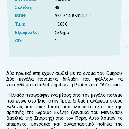
Σελίδες:
48
Για
τους:
ISBN:
978-614-85814-3-2
Τιμή:
15,00€
γονείς
εκπαιδευτικούς
Εξώφυλλο:
Σκληρό
&
CD:
1
συλλόγους
παραγωγούς
&
συνεργάτες
Δύο ηρωικά έπη έχουν σωθεί με το όνομα του Ομήρου.
Δύο μεγάλα ποιήματα, δηλαδή, που ψάλλουν τα
κατορθώματα παλιών ηρώων: η Ιλιάδα και η Οδύσσεια.
Η Ιλιάδα περιγράφει ένα μέρος από τον μεγάλο πόλεμο
που έγινε στο Ίλιο, στην Τροία δηλαδή, ανάμεσα στους
Έλληνες και τους Τρώες, και όλα αυτά εξαιτίας της
αρπαγής της ωραίας Ελένης (γυναίκα του Μενελάου,
βασιλιά της Σπάρτης) από τον Πάρη. Αυτό λοιπόν το
απέραντο, μοναδικό και συναρπαστικό ποίημα της