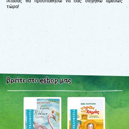
Ιλιάδας θα προσπαθήσω να σας διηγηθώ αμέσως
τώρα!
βρείτε στο
eshop
μας