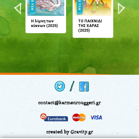
άνη
Η λίμνη των
ΤΟ ΠΑΙΧΝΙΔΙ
Έρχεσαι
άζουσες
κύκνων (2025)
ΤΗΣ ΧΑΡΑΣ
μου; Τ
αμύθι
(2025)
παραμύ
παραμύ
(2024)
contact@karmenrouggeri.gr
created by Gravity.gr