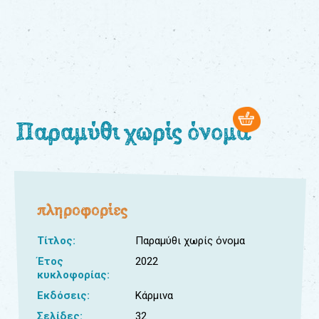
0
Βιβλία
Εκπαιδευτικά
Παιχνίδια
Παρακολούθηση
παραγγελίας
Παραμύθι χωρίς όνομα
Έχετε
κωδικό
για
πληροφορίες
download
μουσικής;
Τίτλος:
Παραμύθι χωρίς όνομα
Έτος
2022
κυκλοφορίας:
Εκδόσεις:
Κάρμινα
Σελίδες:
32