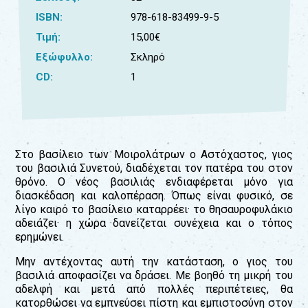
ISBN:
978-618-83499-9-5
Για
τους:
Τιμή:
15,00€
Εξώφυλλο:
Σκληρό
γονείς
εκπαιδευτικούς
CD:
1
&
συλλόγους
παραγωγούς
&
συνεργάτες
Στο βασίλειο των Μοιρολάτρων ο Αστόχαστος, γιος
του βασιλιά Συνετού, διαδέχεται τον πατέρα του στον
θρόνο. Ο νέος βασιλιάς ενδιαφέρεται μόνο για
διασκέδαση και καλοπέραση. Όπως είναι φυσικό, σε
λίγο καιρό το βασίλειο καταρρέει· το θησαυροφυλάκιο
αδειάζει· η χώρα δανείζεται συνέχεια και ο τόπος
ερημώνει.
Μην αντέχοντας αυτή την κατάσταση, ο γιος του
βασιλιά αποφασίζει να δράσει. Με βοηθό τη μικρή του
αδελφή και μετά από πολλές περιπέτειες, θα
κατορθώσει να εμπνεύσει πίστη και εμπιστοσύνη στον