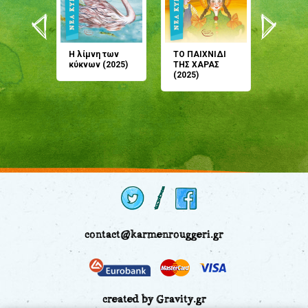
άνη
Η λίμνη των
ΤΟ ΠΑΙΧΝΙΔΙ
Έρχεσαι
άζουσες
κύκνων (2025)
ΤΗΣ ΧΑΡΑΣ
μου; Τ
αμύθι
(2025)
παραμύ
παραμύ
(2024)
contact@karmenrouggeri.gr
created by Gravity.gr