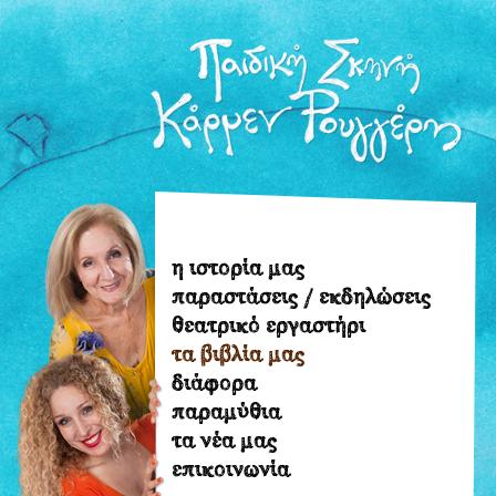
η ιστορία μας
η
παραστάσεις / εκδηλώσεις
ιστορία
θεατρικό εργαστήρι
μας
τα βιβλία μας
παραστάσεις
διάφορα
/
παραμύθια
εκδηλώσεις
τα νέα μας
θεατρικό
επικοινωνία
εργαστήρι