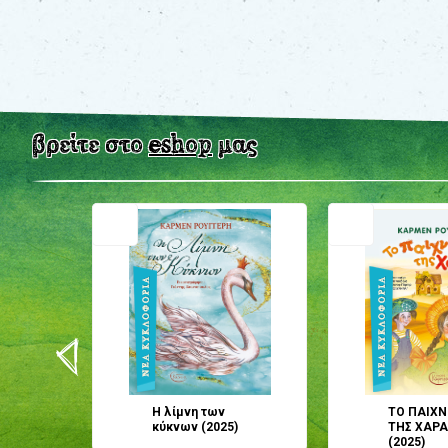
βρείτε στο
eshop
μας
Η λίμνη των
ΤΟ ΠΑΙΧΝ
ες
κύκνων (2025)
ΤΗΣ ΧΑΡΑ
(2025)