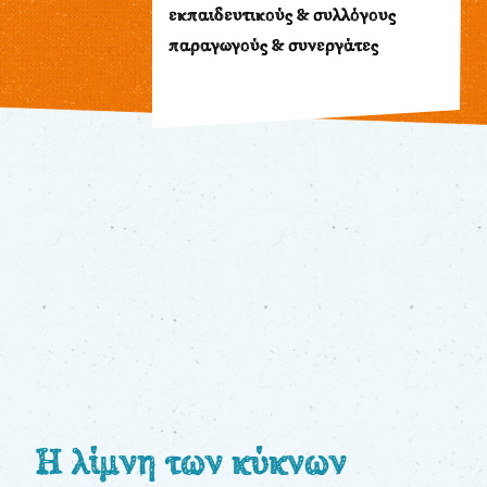
εκπαιδευτικούς & συλλόγους
Παρακολούθηση
παραγωγούς & συνεργάτες
παραγγελίας
Έχετε
κωδικό
για
download
μουσικής;
Για
τους:
Η λίμνη των κύκνων
γονείς