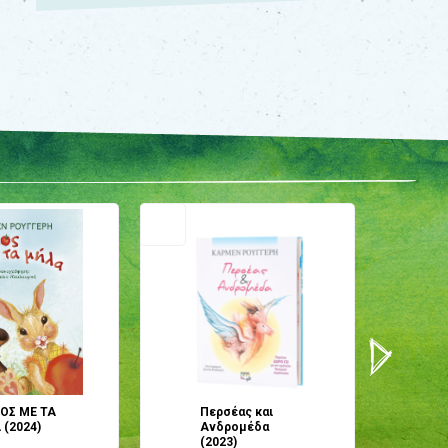
ΟΣ ΜΕ ΤΑ
Περσέας και
Π
(2024)
Ανδρομέδα
ό
(2023)