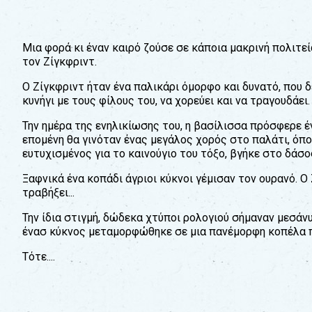
εκπαιδευτικούς
&
συλλόγους
Μια φορά κι έναν καιρό ζούσε σε κάποια μακρινή πολιτεία,
παραγωγούς
τον Ζίγκφριντ.
&
συνεργάτες
Ο Ζίγκφριντ ήταν ένα παλικάρι όμορφο και δυνατό, που δε
κυνήγι με τους φίλους του, να χορεύει και να τραγουδάει.
Την ημέρα της ενηλικίωσης του, η βασίλισσα πρόσφερε έν
επομένη θα γινόταν ένας μεγάλος χορός στο παλάτι, όπο
ευτυχισμένος για το καινούγιο του τόξο, βγήκε στο δάσος
Ξαφνικά ένα κοπάδι άγριοι κύκνοι γέμισαν τον ουρανό. Ο
τραβήξει...
Την ίδια στιγμή, δώδεκα χτύποι ρολογιού σήμαναν μεσά
ένασ κύκνος μεταμορφώθηκε σε μια πανέμορφη κοπέλα πο
Τότε....