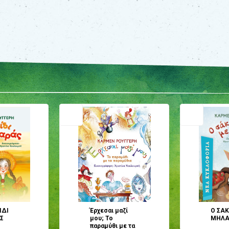
ΙΔΙ
Έρχεσαι μαζί
Ο ΣΑΚ
Σ
μου; Το
ΜΗΛΑ 
παραμύθι με τα