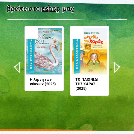
βρείτε στο
eshop
μας
άνη
Η λίμνη των
ΤΟ ΠΑΙΧΝΙΔΙ
Έρχεσαι
άζουσες
κύκνων (2025)
ΤΗΣ ΧΑΡΑΣ
μου; Τ
αμύθι
(2025)
παραμύ
παραμύ
(2024)