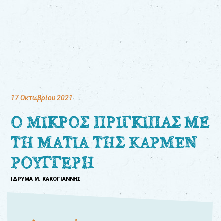
Για
τους:
γονείς
εκπαιδευτικούς
17 Οκτωβρίου 2021
&
συλλόγους
Ο ΜΙΚΡΟΣ ΠΡΙΓΚΙΠΑΣ ΜΕ
παραγωγούς
ΤΗ ΜΑΤΙΑ ΤΗΣ ΚΑΡΜΕΝ
&
συνεργάτες
ΡΟΥΓΓΕΡΗ
ΙΔΡΥΜΑ Μ. ΚΑΚΟΓΙΑΝΝΗΣ