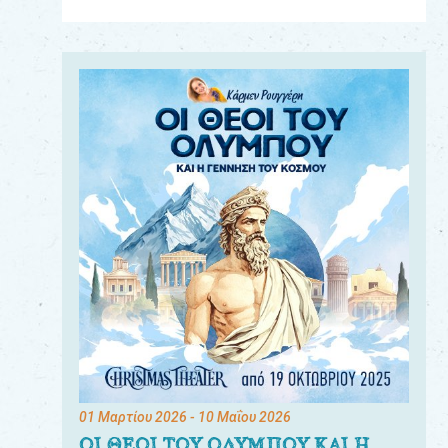
Για
τους:
γονείς
εκπαιδευτικούς
&
συλλόγους
παραγωγούς
&
συνεργάτες
01 Μαρτίου 2026
- 10 Μαΐου 2026
ΟΙ ΘΕΟΙ ΤΟΥ ΟΛΥΜΠΟΥ ΚΑΙ Η