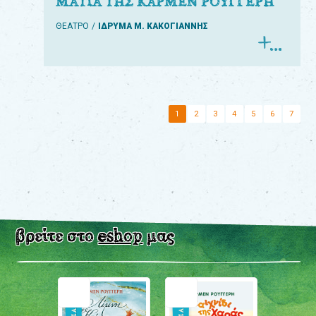
ΜΑΤΙΑ ΤΗΣ ΚΑΡΜΕΝ ΡΟΥΓΓΕΡΗ
ΘΕΑΤΡΟ
ΙΔΡΥΜΑ Μ. ΚΑΚΟΓΙΑΝΝΗΣ
1
2
3
4
5
6
7
βρείτε στο
eshop
μας