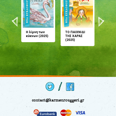
άνη
Η λίμνη των
ΤΟ ΠΑΙΧΝΙΔΙ
Έρχεσαι
άζουσες
κύκνων (2025)
ΤΗΣ ΧΑΡΑΣ
μου; Τ
αμύθι
(2025)
παραμύ
παραμύ
(2024)
contact@karmenrouggeri.gr