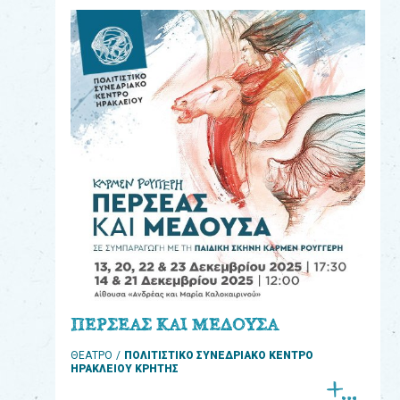
eshop
0
Βιβλία
Εκπαιδευτικά
Παιχνίδια
Παρακολούθηση
παραγγελίας
Έχετε
κωδικό
για
ΠΕΡΣΕΑΣ ΚΑΙ ΜΕΔΟΥΣΑ
download
ΘΕΑΤΡΟ
ΠΟΛΙΤΙΣΤΙΚΟ ΣΥΝΕΔΡΙΑΚΟ ΚΕΝΤΡΟ
μουσικής;
ΗΡΑΚΛΕΙΟΥ ΚΡΗΤΗΣ