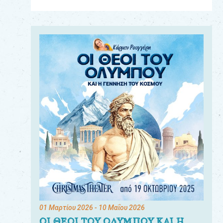
Για
τους:
γονείς
εκπαιδευτικούς
&
συλλόγους
παραγωγούς
&
συνεργάτες
01 Μαρτίου 2026
- 10 Μαΐου 2026
ΟΙ ΘΕΟΙ ΤΟΥ ΟΛΥΜΠΟΥ ΚΑΙ Η