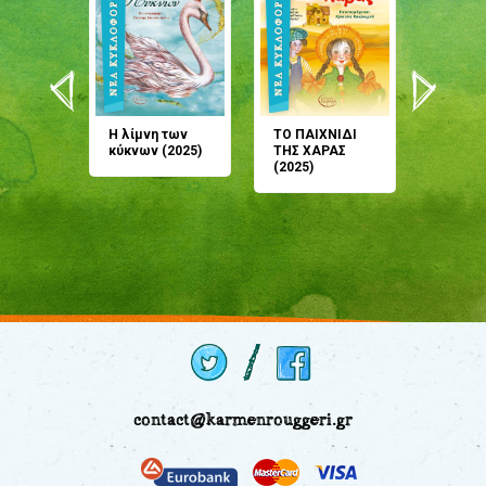
άνη
Η λίμνη των
ΤΟ ΠΑΙΧΝΙΔΙ
Έρχεσαι
άζουσες
κύκνων (2025)
ΤΗΣ ΧΑΡΑΣ
μου; Τ
αμύθι
(2025)
παραμύ
παραμύ
(2024)
contact@karmenrouggeri.gr