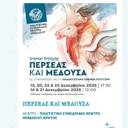
eshop
0
Βιβλία
Εκπαιδευτικά
Παιχνίδια
Παρακολούθηση
παραγγελίας
Έχετε
κωδικό
για
ΠΕΡΣΕΑΣ ΚΑΙ ΜΕΔΟΥΣΑ
download
ΘΕΑΤΡΟ
ΠΟΛΙΤΙΣΤΙΚΟ ΣΥΝΕΔΡΙΑΚΟ ΚΕΝΤΡΟ
μουσικής;
ΗΡΑΚΛΕΙΟΥ ΚΡΗΤΗΣ