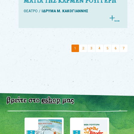
ΜΑΤΙΑ ΤΗΣ ΚΑΡΜΕΝ ΡΟΥΓΓΕΡΗ
ΘΕΑΤΡΟ
ΙΔΡΥΜΑ Μ. ΚΑΚΟΓΙΑΝΝΗΣ
1
2
3
4
5
6
7
βρείτε στο
eshop
μας