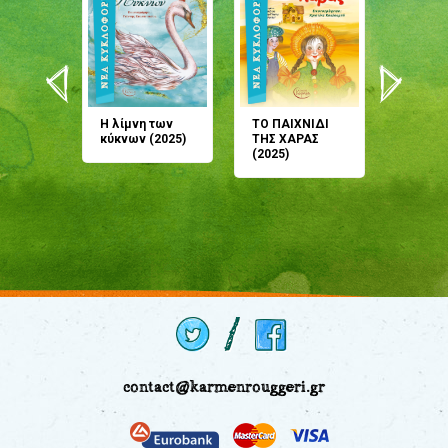
άνη
Η λίμνη των
ΤΟ ΠΑΙΧΝΙΔΙ
Έρχεσαι
άζουσες
κύκνων (2025)
ΤΗΣ ΧΑΡΑΣ
μου; Τ
αμύθι
(2025)
παραμύ
παραμύ
(2024)
contact@karmenrouggeri.gr