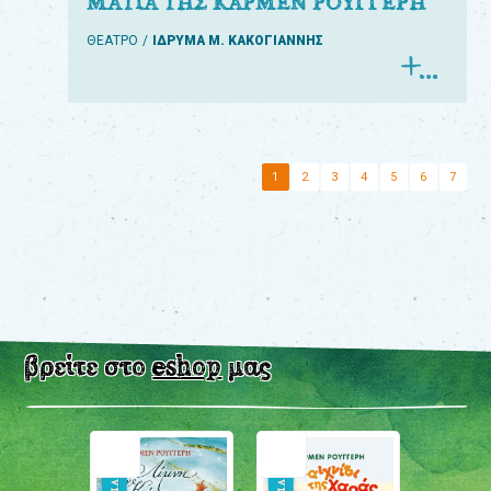
ΜΑΤΙΑ ΤΗΣ ΚΑΡΜΕΝ ΡΟΥΓΓΕΡΗ
ΘΕΑΤΡΟ
ΙΔΡΥΜΑ Μ. ΚΑΚΟΓΙΑΝΝΗΣ
1
2
3
4
5
6
7
βρείτε στο
eshop
μας