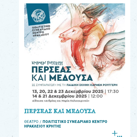
eshop
0
Βιβλία
Εκπαιδευτικά
Παιχνίδια
Παρακολούθηση
παραγγελίας
Έχετε
κωδικό
για
ΠΕΡΣΕΑΣ ΚΑΙ ΜΕΔΟΥΣΑ
download
ΘΕΑΤΡΟ
ΠΟΛΙΤΙΣΤΙΚΟ ΣΥΝΕΔΡΙΑΚΟ ΚΕΝΤΡΟ
μουσικής;
ΗΡΑΚΛΕΙΟΥ ΚΡΗΤΗΣ