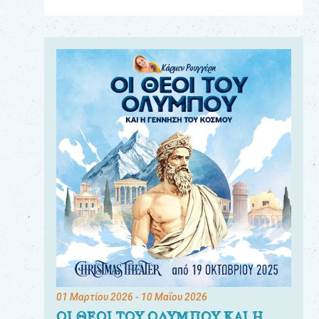
Για
τους:
γονείς
εκπαιδευτικούς
&
συλλόγους
παραγωγούς
&
συνεργάτες
01 Μαρτίου 2026
- 10 Μαΐου 2026
ΟΙ ΘΕΟΙ ΤΟΥ ΟΛΥΜΠΟΥ ΚΑΙ Η