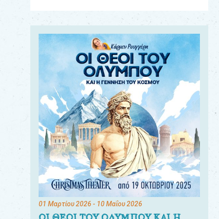
Για
τους:
γονείς
εκπαιδευτικούς
&
συλλόγους
παραγωγούς
&
συνεργάτες
01 Μαρτίου 2026
- 10 Μαΐου 2026
ΟΙ ΘΕΟΙ ΤΟΥ ΟΛΥΜΠΟΥ ΚΑΙ Η