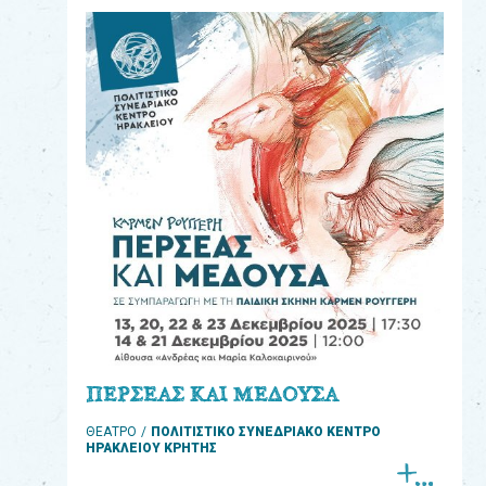
eshop
0
Βιβλία
Εκπαιδευτικά
Παιχνίδια
Παρακολούθηση
παραγγελίας
Έχετε
κωδικό
για
ΠΕΡΣΕΑΣ ΚΑΙ ΜΕΔΟΥΣΑ
download
ΘΕΑΤΡΟ
ΠΟΛΙΤΙΣΤΙΚΟ ΣΥΝΕΔΡΙΑΚΟ ΚΕΝΤΡΟ
μουσικής;
ΗΡΑΚΛΕΙΟΥ ΚΡΗΤΗΣ