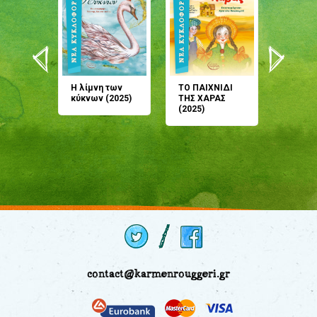
άνη
Η λίμνη των
ΤΟ ΠΑΙΧΝΙΔΙ
Έρχεσαι
άζουσες
κύκνων (2025)
ΤΗΣ ΧΑΡΑΣ
μου; Τ
αμύθι
(2025)
παραμύ
παραμύ
(2024)
contact@karmenrouggeri.gr