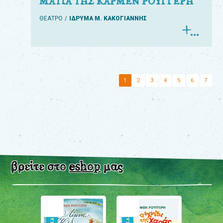
ΜΑΤΙΑ ΤΗΣ ΚΑΡΜΕΝ ΡΟΥΓΓΕΡΗ
ΘΕΑΤΡΟ
ΙΔΡΥΜΑ Μ. ΚΑΚΟΓΙΑΝΝΗΣ
1
2
3
4
5
6
7
βρείτε στο
eshop
μας