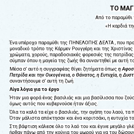
Για
τους:
ΤΟ ΜΑΓ
Από το παραμύθι
γονείς
«Η καρδιά τ
εκπαιδευτικούς
&
συλλόγους
Ένα υπέροχο παραμύθι της ΠΗΝΕΛΟΠΗΣ ΔΕΛΤΑ , που προσ
παραγωγούς
μοναδικό τρόπο της Κάρμεν Ρουγγέρη και της Χριστίνας
&
χρώματα, χορούς, παραδοσιακές φορεσιές της πατρίδας 
συνεργάτες
σύμπαν όπου η μαγεία της ζωής θα συναντηθεί με αυτή τ
Μέσα σ’ αυτό η συγγραφέας θίγει ζητήματα όπως
η Αφοσ
Πατρίδα και την Οικογένεια, ο Θάνατος, η Ευτυχία, η Δυστ
συναντήσουμε σ’ αυτή τη ζωή.
Λίγα λόγια για το έργο
Ήταν μια φορά ένας βασιλιάς και μια βασίλισσα που ζούσα
όμως αυτός που κυβερνούσε ήταν άξιος.
Όλα τα καλά τα είχε ο βασιλιάς, την αγάπη του λαού, τα 
Όταν μάλιστα απόκτησαν και ένα κοριτσάκι, η ευτυχία τ
Στη βάφτιση κάλεσε όλο το λαό του και έγινε μεγάλο γλέ
ήρθαν πάνω από την κούνια του μωρού για να του δώσουν