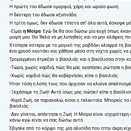
Η πρώτη του έδωσε ομορφιά, χάρη και ωραία φωνή.
Η δεύτερη του έδωσε εξυπνάδα.
Η τρίτη όμως, δεν έδωσε τίποτα απ’ όλα αυτά, έσκυψε μ
-Είμαι
η Mοίρα
. Εγώ δε θα σου δώσω μία ευχή όπως έκαν
μικρή μου. Θα ‘θελα να μη λυπηθείς και να μην κλάψεις πο
Χτύπησε ύστερα με το μαγικό της ραβδάκι ελαφρά τη βασ
ένα χρυσό κουτάκι και χάθηκε μέσα στη νύχτα χωρίς να 
Τρομαγμένοι έτρεξαν ο βασιλιάς και η βασίλισσα στην κο
-Τώρα, χωρίς καρδιά, πώς θα μας αγαπήσει; ρώτησε η βα
-Χωρίς καρδιά πώς θα κυβερνήσει; είπε ο βασιλιάς.
Ήταν τόση η λύπη τους που άρχισαν να κλαίνε απελπισμέ
-Ξεχάσαμε τη Ζωή! Αυτή ίσως μας σώσει! είπε η βασίλισ
-Κυρά Ζωή, σε παρακαλώ, είσαι η τελευταία. Μπορείς να
βασιλιάς.
-Δεν γίνεται, απάντησε η Ζωή. Η Μοίρα είναι ισχυρότερη
κάνω εγώ είναι να σας δώσω αυτό.
Έβγαλε από το κόρφο της μία αλυσίδα που στην άκρη εί