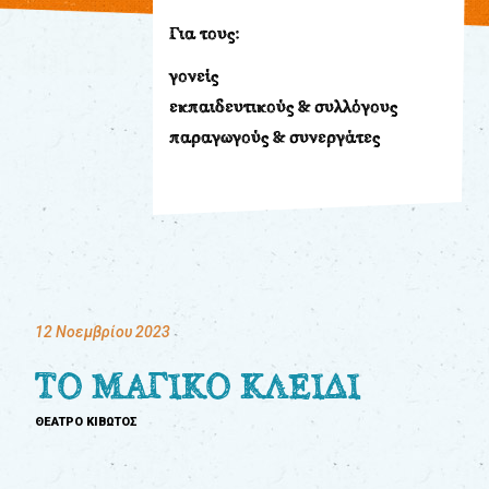
Βιβλία
Για τους:
Εκπαιδευτικά
γονείς
Παιχνίδια
εκπαιδευτικούς & συλλόγους
Παρακολούθηση
παραγωγούς & συνεργάτες
παραγγελίας
Έχετε
κωδικό
για
download
μουσικής;
12 Νοεμβρίου 2023
ΤΟ ΜΑΓΙΚΟ ΚΛΕΙΔΙ
ΘΕΑΤΡΟ ΚΙΒΩΤΟΣ