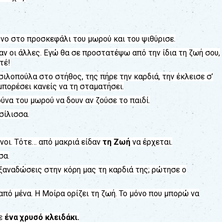
όνο στο προσκεφάλι του μωρού και του ψιθύρισε.
αν οι άλλες. Εγώ θα σε προστατέψω από την ίδια τη ζωή σου,
τέ!
ιλοπούλα στο στήθος, της πήρε την καρδιά, την έκλεισε σ’
μπορέσει κανείς να τη σταματήσει.
ύνα του μωρού να δουν αν ζούσε το παιδί.
σίλισσα.
νοι. Τότε… από μακριά είδαν
τη Ζωή
να έρχεται.
σα.
 ξαναδώσεις στην κόρη μας τη καρδιά της; ρώτησε ο
 από μένα. Η Μοίρα ορίζει τη ζωή. Το μόνο που μπορώ να
χε
ένα χρυσό
κλειδάκι.