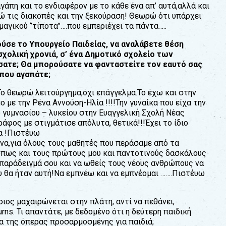
άπη και το ενδιαφέρον µε το κάθε ένα απ’ αυτά,αλλά και
πώ τις διακοπές και την ξεκούραση! Θεωρώ ότι υπάρχει
αγικού ‘’τίποτα’’….που εµπεριέχει τα πάντα…..
ύσε το Υπουργείο Παιδείας, να αναλάβετε θέση
σχολική χρονιά, σ’ ένα Δηµοτικό σχολείο των
ύσατε; Θα µπορούσατε να φανταστείτε τον εαυτό σας
που αγαπάτε;
!Το θεωρώ λειτούργηµα,όχι επάγγελµα.Το έχω και στην
µε την Ρένα Αννούση-Ηλία !!!!Την γυναίκα που είχα την
 γυµνασίου – λυκείου στην Ευαγγελική Σχολή Νέας
άφος µε στιγµάτισε απόλυτα, θετικά!!!Έχει το ίδιο
ία !Πιστέυω
µένα,για όλους τους µαθητές που περάσαµε από τα
,όπως και τους πρώτους µου και παντοτινούς δασκάλους
ο παράδειγµά σου και να ωθείς τους νέους ανθρώπους να
υ θα ήταν αυτή!Να εµπνέω και να εµπνέοµαι …….Πιστέυω
οιος µαχαιρώνεται στην πλάτη, αντί να πεθάνει,
ns. Τι απαντάτε, µε δεδοµένο ότι η δεύτερη παιδική
α της όπερας προσαρµοσµένης για παιδιά;