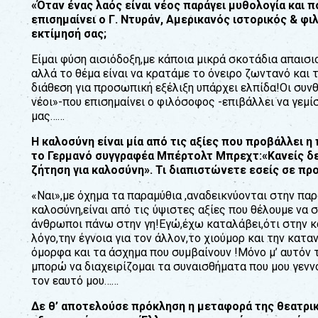
«Όταν ένας λαός είναι νέος παράγει µυθολογία και π
επισηµαίνει ο Γ. Ντυράν, Αµερικανός ιστορικός & φ
εκτίµησή σας;
Είµαι φύση αισιόδοξη,µε κάποια µικρά σκοτάδια απαισ
αλλά το θέµα είναι να κρατάµε το όνειρο ζωντανό και 
διάθεση για προσωπική εξέλιξη υπάρχει ελπίδα!Οι συν
νέοι»-που επισηµαίνει ο φιλόσοφος -επιβάλλει να γεµί
µας……
Η καλοσύνη είναι µία από τις αξίες που προβάλλει 
το Γερµανό συγγραφέα Μπέρτολτ Μπρεχτ:«Κανείς δεν 
ζήτηση για καλοσύνη». Τι διαπιστώνετε εσείς σε πρ
«Ναι»,µε όχηµα τα παραµύθια ,αναδεικνύονται στην πα
καλοσύνη,είναι από τις ύψιστες αξίες που θέλουµε να
άνθρωποι πάνω στην γη!Εγώ,έχω καταλάβει,ότι στην κ
λόγο,την έγνοια για τον άλλον,το χιούµορ και την κατα
όµορφα και τα άσχηµα που συµβαίνουν !Μόνο µ’ αυτόν 
µπορώ να διαχειρίζοµαι τα συναισθήµατα που µου γεννο
τον εαυτό µου……
Δε θ’ αποτελούσε πρόκληση η µεταφορά της θεατρικ