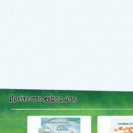
βρείτε στο
eshop
μας