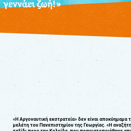
γεννάει ζωή!»
«Η Αργοναυτική εκστρατεία» δεν είναι αποκύημαµα 
µελέτη του Πανεπιστηµίου της Γεωργίας. «Η αναζήτ
ταξίδι προς
την Κολχίδα, που πραγµατοποιήθηκε απ