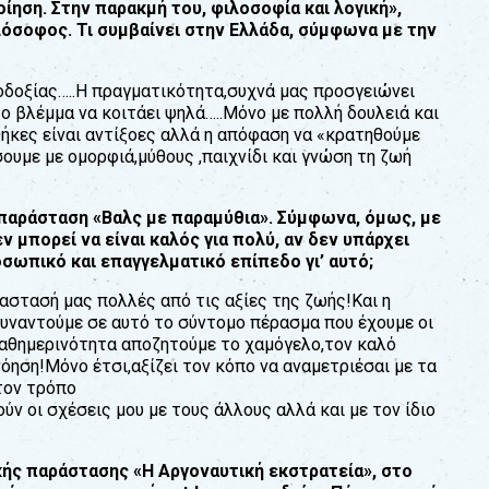
οίηση. Στην παρακµή του, φιλοσοφία και λογική»,
ιλόσοφος. Τι συµβαίνει στην Ελλάδα, σύµφωνα
µε την
ιοδοξίας…..Η πραγµατικότητα,συχνά µας προσγειώνει
το βλέµµα να κοιτάει ψηλά…..Μόνο µε πολλή δουλειά και
θήκες είναι αντίξοες αλλά η απόφαση να «κρατηθούµε
σουµε µε οµορφιά,µύθους ,παιχνίδι και γνώση τη ζωή
η παράσταση «Βαλς µε παραµύθια». Σύµφωνα, όµως, µε
µπορεί να είναι καλός για πολύ, αν δεν υπάρχει
οσωπικό και επαγγελµατικό επίπεδο γι’ αυτό;
ραστασή µας πολλές από τις αξίες της ζωής!Και η
 συναντούµε σε αυτό το σύντοµο πέρασµα που έχουµε οι
αθηµερινότητα αποζητούµε το χαµόγελο,τον καλό
νόηση!Μόνο έτσι,αξίζει τον κόπο να αναµετριέσαι µε τα
τον τρόπο
ύν οι σχέσεις µου µε τους άλλους αλλά και µε τον ίδιο
ής παράστασης «Η Αργοναυτική εκστρατεία», στο