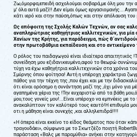
Ζω,όµορφα,επειδή ασχολούµαι σοβαρά,µε όλη µου την αγ
µ’ όλα αυτά µαζί!! Δεν είµαι όµως εργασιοµανής…. Αγα
κάτι ιερό και στην παύση,όπως και στην απόλαυση του µ
Ως απόφοιτη της Σχολής Καλών Τεχνών, αν σας καλο
αναπληρώτριας καθηγήτριας καλλιτεχνικών, για µία 
Χανίων της Κρήτης, για παράδειγµα, πώς θ΄αντιδρο
στην πρωτοβάθµια εκπαίδευση και στο αντικείµενο 
Ο ρόλος του παιδαγωγού είναι ιδιαίτερα απαιτητικός 
συνείδηση µου εξιδανικευµένο,αφού το θεωρώ συνώνυµο 
τύχη να έχω καθηγήτρια καλλιτεχνικών στα χρόνια του
Σµύρνης όπου φοίτησα! Αυτή η υπέροχη χαράκτρια ζωγρ
πάθος για την τέχνη της ,που έχει και µε την διδασκαλ
ότι είναι ορόσηµο η συνάντηση µαζί της ,όχι µόνο για 
αγαπηµένα χέρια της !Την ευχαριστώ από τα βάθη µου
µου,τους γονείς µου!….Είναι υπέροχο να εµπνέεις µε τ
ανακαλύπτουν τον καλύτερό τους εαυτό!Η επιθυµία µο
οτι η µάθηση είναι συνεχής ,και αλληλεπιδρά!!!!
«Η όπερα είναι εκείνο το είδος θεάµατος που όταν κάπ
τραγουδάει», σύµφωνα µε το Σκωτζέζο ποιητή RobertBur
παράσταση «Βαλς µε παραµύθια» ανήκει στην κατηγορί