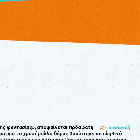
της φαντασίας», αποφαίνεται πρόσφατη
επιστροφή
ηση για το χρυσόµαλλο δέρας βασίστηκε σε αληθινό
ό τους λαούς του Εύξεινου Πόντου,πριν από περίπου