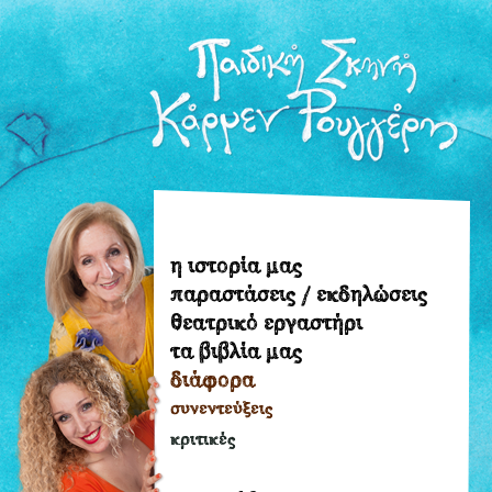
η ιστορία μας
η
παραστάσεις / εκδηλώσεις
ιστορία
θεατρικό εργαστήρι
μας
τα βιβλία μας
παραστάσεις
διάφορα
/
εκδηλώσεις
συνεντεύξεις
θεατρικό
κριτικές
εργαστήρι