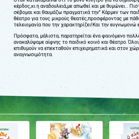
κέρδος,κι η αναδουλειά,µε απωθεί και µε θυµώνει… Πιστ
σέβοµαι και θαυµάζω πραγµατικά την’’ Κάρµεν των παιδι
θέατρο για τους µικρούς θεατές,προσφέροντας µε πάθο
τελειοµανία που την χαρακτηρίζει!Και την ευγνωµονώ ε
Πρόσφατα, µάλιστα, παρατηρείται ένα φαινόµενο πολ
ανακαλύψαµε αίφνης το παιδικό κοινό και θέατρο. Όλοι
επιθυµούν να επεκταθούν επιχειρηµατικά και στον χώρ
αναγνωσιμότητα.