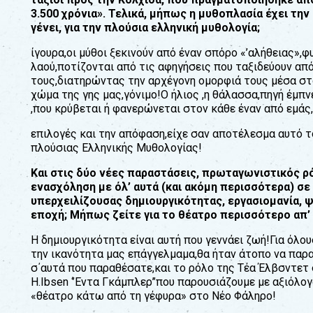
3.500 χρόνια». Τελικά, µήπως η µυθοπλασία έχει την 
γένει, για την πλούσια ελληνική µυθολογία;
ίγουρα,οι µύθοι ξεκινούν από έναν σπόρο «’αλήθειας»,
λαού,ποτίζονται από τις αφηγήσεις που ταξιδεύουν από
τους,διατηρώντας την αρχέγονη οµορφιά τους µέσα στ
χώµα της γης µας,γόνιµο!Ο ήλιος ,η θάλασσα,πηγή έµπ
,που κρύβεται ή φανερώνεται στον κάθε έναν από εµάς
επιλογές και την απόφαση,είχε σαν αποτέλεσµα αυτό 
πλούσιας Ελληνικής Μυθολογίας!
Και στις δύο νέες παραστάσεις, πρωταγωνιστικός ρόλ
ενασχόληση µε όλ’ αυτά (και ακόµη περισσότερα) σε
υπερχειλίζουσας δηµιουργικότητας, εργασιοµανία, ψ
εποχή; Μήπως ζείτε για το θέατρο περισσότερο απ’ 
Η δηµιουργικότητα είναι αυτή που γεννάει ζωή!Για όλου
την ικανότητα µας επάγγελμαµα,θα ήταν άτοπο να πα
σ΄αυτά που παραθέσατε,και το ρόλο της Τέα Έλβσντετ 
H.Ibsen ‘’Εντα Γκάµπλερ’’που παρουσιάζουµε µε αξιόλ
«θέατρο κάτω από τη γέφυρα» στο Νέο Φάληρο!