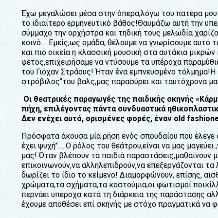
Έχω µεγαλώσει µέσα στην όπερα,λόγω του πατέρα µου 
το ιδιαίτερο ερµηνευτικό βάθος!Θαυµάζω αυτή την υπ
σύµµαχο την ορχήστρα και τηδική τους µελωδία χαρίζ
κοινό…..Εµείς,ως οµάδα, θέλουµε να γνωρίσουµε αυτό τ
και πιο οικεία η κλασσική µουσική στα αυτάκια µικρών 
φέτος,επιχειρήσαµε να ντύσουµε τα υπέροχα παραµύθι
του Γιόχαν Στράους! Ήταν ένα εµπνευσµένο τόλµηµα!Η 
στρόβιλος’’του βαλς,µας παρασύρει και ταυτόχρονα µα
Οι θεατρικές παραγωγές της παιδικής σκηνής «Κάρµ
πήχη, επιλέγοντας πάντα συνδυαστικά ηθικοπλαστικ
Δεν ενέχει αυτό, ορισµένες φορές, έναν old fashion
Πρόσφατα άκουσα µία ρήση ενός σπουδαίου που έλεγε ότ
έχει ψυχή’’…..Ο ρόλος του θεάτρου,είναι να µας µαγεύει
µας! Όταν βλέπουν τα παιδιά παραστάσεις,µαθαίνουν 
επικοινωνούν,να αλληλεπιδρούν,να επεξεργάζονται τα
δωρίζει το ίδιο το κείµενο! Διαµορφώνουν, επίσης, αι
χρώµατα,τα σχήµατα,τα κοστούµια,οι φωτισµοί ποικίλλ
περνάει υπέροχα κατά τη διάρκεια της παράστασης αλλά
έχουµε αποθέσει επί σκηνής µε στόχο πραγµατικά να φύγει