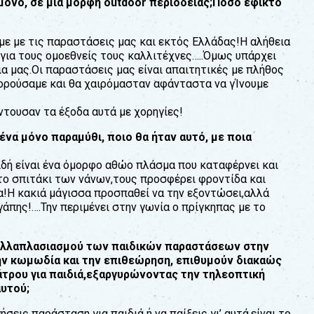
 µόνο, σε µια µορφή outdoor περιοδείας;Πόσο εφικτό
µε µε τις παραστάσεις µας και εκτός Ελλάδας!Η αλήθεια
ν για τους οµοεθνείς τους καλλιτέχνες…..Όµως υπάρχει
α µας.Οι παραστάσεις µας είναι απαιτητικές µε πλήθος
ορούσαµε και θα χαιρόµασταν αφάνταστα να γΊνουµε
ντουσαν τα έξοδα αυτά µε χορηγίες!
ένα µόνο παραµύθι, ποιο θα ήταν αυτό, µε ποια
ειδή είναι ένα όµορφο αθώο πλάσµα που καταφέρνει και
το σπιτάκι των νάνων,τους προσφέρει φροντίδα και
ια!Η κακιά μάγισσα προσπαθεί να την εξοντώσει,αλλά
γάπης!….Την περιµένει στην γωνία ο πρίγκηπας µε το
πολλαπλασιασµού των παιδικών παραστάσεων στην
την κωµωδία και την επιθεώρηση, επιθυµούν διακαώς
άτρου για παιδιά,εξαργυρώνοντας την τηλεοπτική
αυτού;
σεις παράσταση για παιδιά ή να παίξεις γι’ αυτά,είναι το