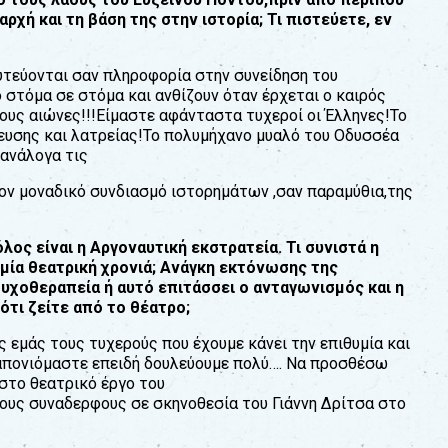
αρχή και τη βάση της στην ιστορία; Τι πιστεύετε, εν
φυτεύονται σαν πληροφορία στην συνείδηση του
 στόµα σε στόµα και ανθίζουν όταν έρχεται ο καιρός
ους αιώνες!!!Είµαστε αφάνταστα τυχεροί οι Έλληνες!Το
νευσης και λατρείας!Το πολυµήχανο µυαλό του Οδυσσέα
,ανάλογα τις
τον µοναδικό συνδιασµό ιστορηµάτων ,σαν παραµύθια,της
ος είναι η Αργοναυτική εκστρατεία. Τι συνιστά η
 µία θεατρική χρονιά; Ανάγκη εκτόνωσης της
υχοθεραπεία ή αυτό επιτάσσει ο ανταγωνισµός και η
ότι ζείτε από το θέατρο;
ς εµάς τους τυχερούς που έχουµε κάνει την επιθυµία και
ραπονιόµαστε επειδή δουλεύουµε πολύ…. Να προσθέσω
στο θεατρικό έργο του
ογους συναδερφους σε σκηνοθεσία του Γιάννη Δρίτσα στο