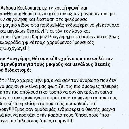
Ανδρέα Κουλουµπή, µε τν χρυσή φωνή και
εράνθρωπη θεική ικανότητα των άξιων µονοδών που µε
ουν συγκίνηση και έκσταση στο φιλόµουσο
ο µαγικό είδος στα παιδια!Μάς ενδιαφέρει να γίνεται όλο
και µεγάλων θεατών!Γι’ αυτόν τον λόγο και
α που έγραψε η Κάρµεν Ρουγγέρη,µε τα πασίγνωστα βαλς
ελαφράδα,η φινέτσα,ο χαρούµενος ‘’µουσικός
ς ψυχαγωγεί !
εν Ρουγγέρη», θέτουν κάθε χρόνο και πιο ψηλά τον
ά µηνύµατα για τους µικρούς και µεγάλους
θεατές.
ed διδακτισµό;
ι: ‘’έργο χωρίς µήνυµα, είναι σαν τον άνθρωπο που δεν
 ,να µας συγκινεί,να µας φωτίζει τις πιο όµορφες πλευρές
µε τον πιο απολαυστικό τρόπο,να συγκεντρώνονται,να
 λόγια των ηρώων,να εισπράττουν τα µηνύµατα που τους
σθητική!Τα ερεθίσµατα που τους προκαλούν τα
ουν!!!!Εµας,σαν οµάδα,µάς ενδιαφέρει ο θεατής µας,να
 και να κρατάει στην καρδιά τους ‘’θησαυρούς ‘’που
 πιο ‘’πλούσιος ‘’απ’ ό,τι πριν!!!!