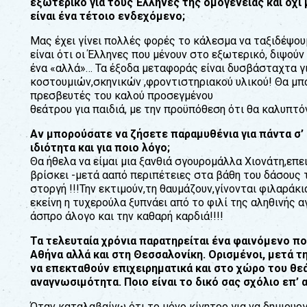
εξωτερικό για τους Έλληνες της οµογένειας και όχι
είναι ένα τέτοιο ενδεχόµενο;
Μας έχει γίνει πολλές φορές το κάλεσµα να ταξιδέψου
είναι ότι οι Έλληνες που µένουν στο εξωτερικό, διψού
ένα «αλλά»… Τα έξοδα µεταφοράς είναι δυσβάσταχτα γι
κοστουµιών,σκηνικών ,φροντιστηριακού υλικού! Θα µπ
πρεσβευτές του καλού προσεγµένου
θεάτρου για παιδιά, µε την προϋπόθεση ότι θα καλυπτό
Αν µπορούσατε να ζήσετε παραµυθένια για πάντα σ’ 
ιδιότητα και για ποιο λόγο;
Θα ήθελα να είµαι µια ξανθιά σγουροµάλλα Χιονάτη,επ
βρίσκει -µετά ααπό περιπέτειες στα βάθη του δάσους 
στοργή !!!Την εκτιµούν,τη θαυµάζουν,γίνονται φιλαράκ
εκείνη η τυχερούλα ξυπνάει από το φιλί της αληθινής α
άσπρο άλογο και την καθαρή καρδιά!!!!
Τα τελευταία χρόνια παρατηρείται ένα φαινόµενο 
Αθήνα αλλά και στη Θεσσαλονίκη. Ορισµένοι, µετά 
να επεκταθούν επιχειρηµατικά και στο χώρο του θε
αναγνωσιµότητα. Ποιο είναι το δικό σας σχόλιο επ’ 
Όταν καταλαβαίνω ότι το µόνο κίνητρο για να δηµιουργή