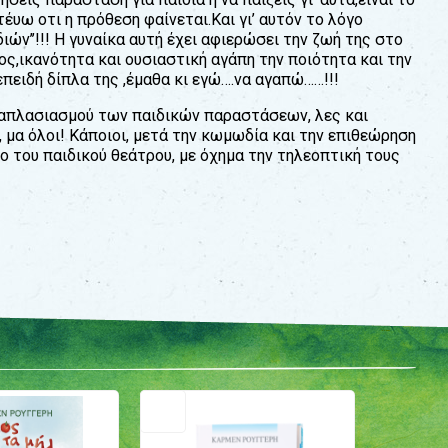
έυω οτι η πρόθεση φαίνεται.Και γι’ αυτόν το λόγο
ών’’!!! Η γυναίκα αυτή έχει αφιερώσει την ζωή της στο
ς,ικανότητα και ουσιαστική αγάπη την ποιότητα και την
πειδή δίπλα της ,έµαθα κι εγώ….να αγαπώ……!!!
λαπλασιασµού των παιδικών παραστάσεων, λες και
, µα όλοι! Κάποιοι, µετά την κωµωδία και την επιθεώρηση
ο του παιδικού θεάτρου, µε όχηµα την τηλεοπτική τους