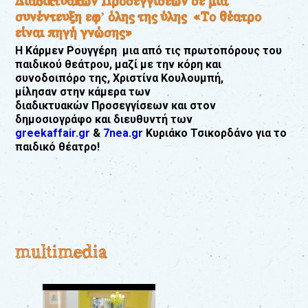
Διαδικτυακών Προσεγγίσεων σε μια
συνέντευξη εφ’ όλης της ύλης «Το θέατρο
eshop
είναι πηγή γνώσης»
Η Κάρμεν Ρουγγέρη μια από τις πρωτοπόρους του
0
παιδικού θεάτρου, μαζί με την κόρη και
συνοδοιπόρο της, Χριστίνα Κουλουμπή,
Βιβλία
μίλησαν στην κάμερα των
διαδικτυακών Προσεγγίσεων και στον
Εκπαιδευτικά
δημοσιογράφο και διευθυντή των
Παιχνίδια
greekaffair.gr
&
7nea.gr
Κυριάκο Τσικορδάνο για το
παιδικό θέατρο!
Παρακολούθηση
παραγγελίας
Έχετε
κωδικό
για
multimedia
download
μουσικής;