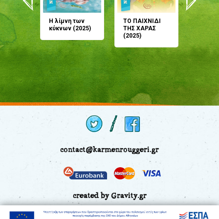
άνη
Η λίμνη των
ΤΟ ΠΑΙΧΝΙΔΙ
Έρχεσαι
άζουσες
κύκνων (2025)
ΤΗΣ ΧΑΡΑΣ
μου; Τ
αμύθι
(2025)
παραμύ
παραμύ
(2024)
contact@karmenrouggeri.gr
created by Gravity.gr