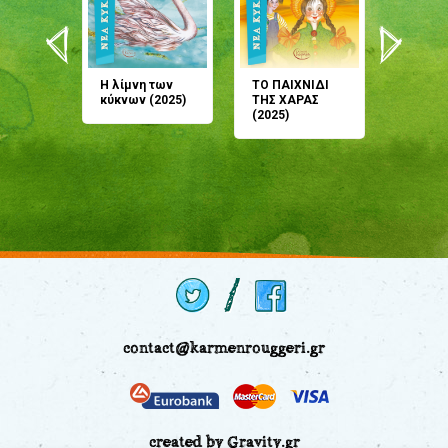
άνη
Η λίμνη των
ΤΟ ΠΑΙΧΝΙΔΙ
Έρχεσαι
άζουσες
κύκνων (2025)
ΤΗΣ ΧΑΡΑΣ
μου; Τ
αμύθι
(2025)
παραμύ
παραμύ
(2024)
contact@karmenrouggeri.gr
created by Gravity.gr