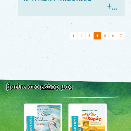
1
2
3
4
5
6
7
βρείτε στο
eshop
μας